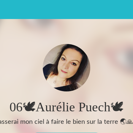
06🕊️Aurélie Puech🕊️
asserai mon ciel à faire le bien sur la terre 🌏🙏