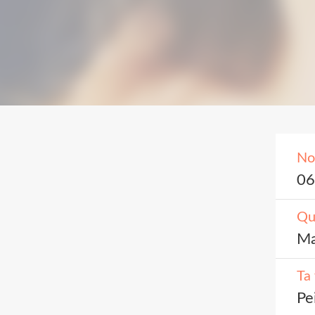
N
06
Que
Ma
Ta 
Pe