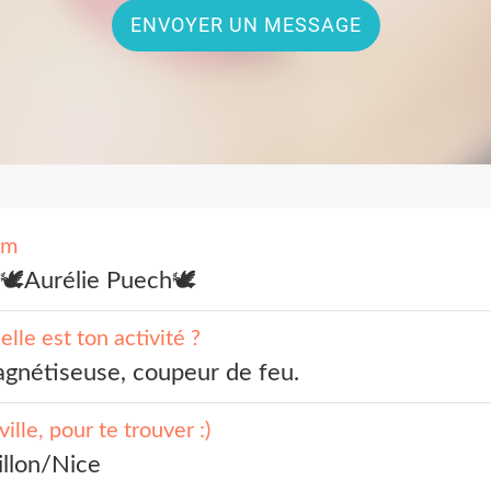
ENVOYER UN MESSAGE
om
🕊️Aurélie Puech🕊️
lle est ton activité ?
gnétiseuse, coupeur de feu. 
ville, pour te trouver :)
illon/Nice