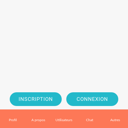
INSCRIPTION
CONNEXION
En utilisant cette application vous en acceptez les
Conditions
Profil
A propos
Utilisateurs
Chat
Autres
générales de service
et la
Politique de confidentialité