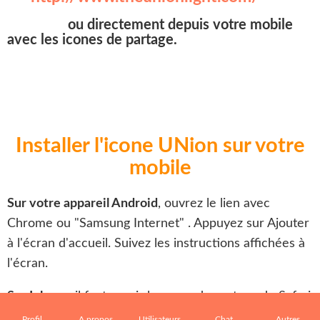
ou directement depuis votre mobile
avec les icones de partage.
Installer l'icone UNion sur votre
mobile
Sur votre appareil Android
, ouvrez le lien avec
Chrome ou "Samsung Internet" . Appuyez sur Ajouter
à l'écran d'accueil. Suivez les instructions affichées à
l'écran.
Sur Iphone
, il faut ouvrir le menu de partage de Safari
et sélectionner l'option « Sur l'écran d'accueil ».
Profil
A propos
Utilisateurs
Chat
Autres